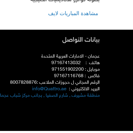
بطولة كواترو للأكاديميات الخليجية
مشاهدة المباريات لايف
بيانات التواصل
عجمان - الامارات العربية المتحدة
هاتف : 97167413032
موبايل : 971551902200
فاكس : 97167116768
الرقم المجاني ل حجوزات الملاعب :8007828876
البريد الالكتروني :
info@Quattro.ae
منطقة مشيرف , شارع الصفيا , بجانب مركز شباب عجما