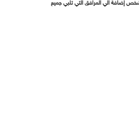
كز كواترو الرياضي بأفضل الملاعب وأحدث المنشأت الرياضية حيث يحتوي المركز علي مدرج يتسع الي 500 شخص إضافة الي المرافق التي تلبي جميع