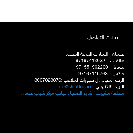
بيانات التواصل
عجمان - الامارات العربية المتحدة
هاتف : 97167413032
موبايل : 971551902200
فاكس : 97167116768
الرقم المجاني ل حجوزات الملاعب :8007828876
البريد الالكتروني :
info@Quattro.ae
منطقة مشيرف , شارع الصفيا , بجانب مركز شباب عجمان