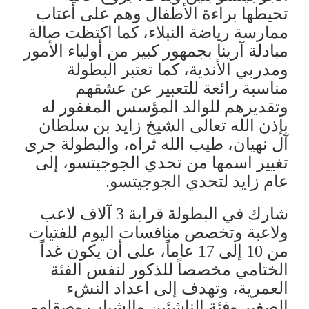
تحيطها براءة الأطفال وهم على أعتاب
ممارسة رياضة النبلاء، كما اكتظت صالة
مبادلة آرينا بجمهور كبير من أولياء الأمور
ومدربي الأندية، كما تعتبر البطولة
مناسبة رائعة للتعبير عن عشقهم
وتقديرهم للوالد المؤسس المغفور له
بإذن الله تعالى الشيخ زايد بن سلطان
آل نهيان، طيب الله ثراه، والبطولة جرى
تغيير اسمها من تحدي الجوجيتسو، إلى
عام زايد لتحدي الجوجيتسو.
شارك في البطولة قرابة 3 آلاف لاعب
ولاعبة وتخصص منافسات اليوم للفتيات
من 10 إلى 17 عاماً، على أن يكون غداً
الختامي مخصصاً للذكور لنفس الفئة
العمرية، وتهدف إلى اعداد النشء
الصغير وفئة الناشئين والشباب وصقلهم