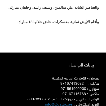
والعناصر الشابة علي سالمين، وسيف راشد، وخلفان مبارك.
وأقام الأبيض ثمانية معسكرات، خاض خلالها 18 مباراة.
بيانات التواصل
عجمان - الامارات العربية المتحدة
هاتف : 97167413032
موبايل : 971551902200
فاكس : 97167116768
الرقم المجاني ل حجوزات الملاعب :8007828876
البريد الالكتروني :
info@Quattro.ae