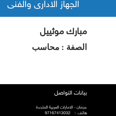
الجهاز الادارى والفنى
مبارك موثييل
الصفة : محاسب
بيانات التواصل
عجمان - الامارات العربية المتحدة
هاتف : 97167413032